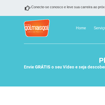
Conecte-se conosco e leve sua carreira ao próx
Home
Serviç
P
Envie
GRÁTIS
o seu Vídeo e seja descobe