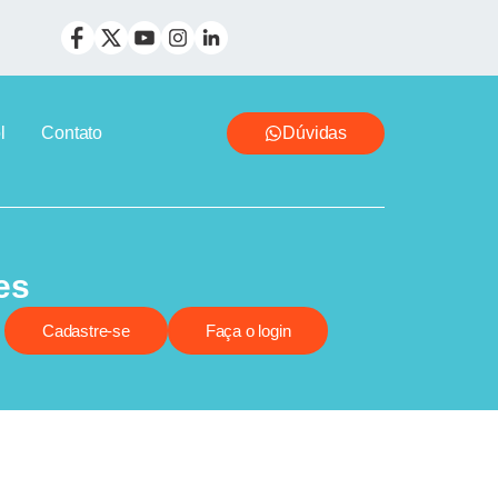
l
Contato
Dúvidas
es
Cadastre-se
Faça o login